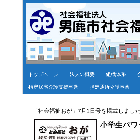
トップページ
法人の概要
組織体系
指定居宅介護支援事業
指定通所介護事業
「社会福祉おが」7月1日号を掲載しまし
小学生パワ