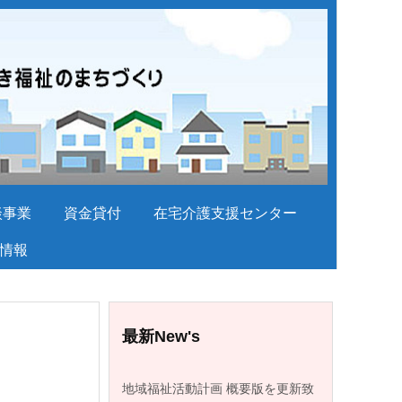
談事業
資金貸付
在宅介護支援センター
情報
最新New's
地域福祉活動計画 概要版を更新致