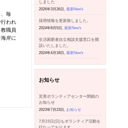
しました
)
2026年3月26日,
最新New's
り、毎
採用情報を更新致しました。
で行われ
2024年8月5日,
最新New's
、教職員
な海岸に
生活困窮者自立相談支援窓口を開
設いたしました。
2024年4月18日,
最新New's
お知らせ
災害ボランティアセンター閉鎖の
お知らせ
2023年7月23日,
お知らせ
7月23日(日)もボランティア活動を
行なっております。