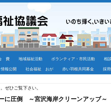
会 費
地域福祉活動
ボランティア・市民活動
相
情報公開
社会福祉 おが
赤い羽根共同募金
採用
た。ぜひご覧下さい。
ーに圧倒 ～宮沢海岸クリーンアッブ～