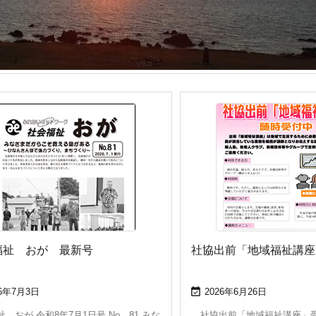
福祉 おが 最新号
社協出前「地域福祉講座

26年7月3日
2026年6月26日
 おが 令和8年7月1日号 No．81 みな
社協出前「地域福祉講座」