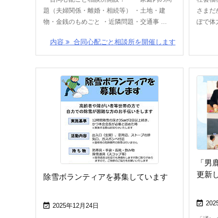
題（夫婦関係・離婚・相続等） ・土地・建
さまだ
物・金銭のもめごと ・近隣問題・交通事 ...
ぽで体力
内容
合同心配ごと相談所を開催します
「男
更新
除雪ボランティアを募集しています

20

2025年12月24日