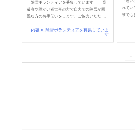
「通い
除雪ボランティアを募集しています 高
れてい
齢者や障がい者世帯の方で自力での除雪が困
誰でも
難な方のお手伝いをします。ご協力いただ ...
内容
除雪ボランティアを募集していま
す
«