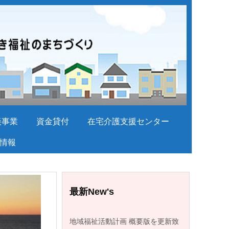
談事業
資金貸付
在宅介護支援センター
情報
最新New's
地域福祉活動計画 概要版を更新致