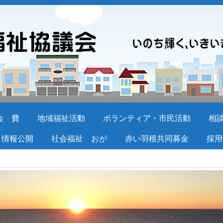
会 費
地域福祉活動
ボランティア・市民活動
相
情報公開
社会福祉 おが
赤い羽根共同募金
採用