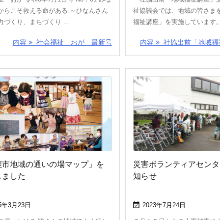
からこそ救える命がある ～ひなんさん
祉協議会では、地域の皆さま
づくり、まちづくり ...
福祉講座」を実施しています。詳
内容
社会福祉 おが 最新号
内容
社協出前「地域福
鹿市地域の通いの場マップ」を
災害ボランティアセンタ
しました
知らせ

25年3月23日
2023年7月24日